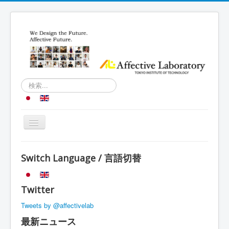
検
索...
Toggle
Navigation
トップ
Switch Language / 言語切替
研究内容
研究室紹介
Twitter
スケジュール
Tweets by @affectivelab
メンバー
最新ニュース